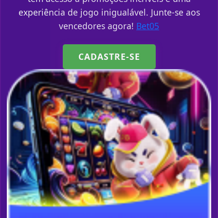
experiência de jogo inigualável. Junte-se aos
vencedores agora!
Bet05
CADASTRE-SE