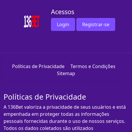
Acessos
Login
Registrar-se
Políticas de Privacidade
Termos e Condições
Sitemap
Políticas de Privacidade
A 136Bet valoriza a privacidade de seus usuários e está
empenhada em proteger todas as informações
pessoais fornecidas durante o uso de nossos serviços.
Todos os dados coletados são utilizados