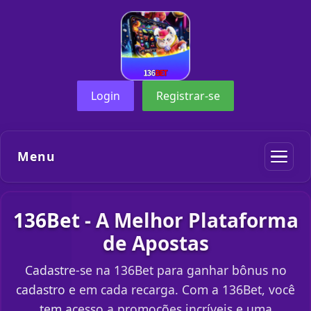
Login
Registrar-se
Menu
136Bet - A Melhor Plataforma
de Apostas
Cadastre-se na 136Bet para ganhar bônus no
cadastro e em cada recarga. Com a 136Bet, você
tem acesso a promoções incríveis e uma