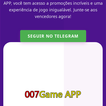
APP, você tem acesso a promoções incríveis e uma
experiência de jogo inigualável. Junte-se aos
vencedores agora!
SEGUIR NO TELEGRAM