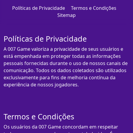
Políticas de Privacidade
Termos e Condições
Sitemap
Políticas de Privacidade
A 007 Game valoriza a privacidade de seus usuários e
está empenhada em proteger todas as informações
pessoais fornecidas durante o uso de nossos canais de
comunicação. Todos os dados coletados são utilizados
exclusivamente para fins de melhoria contínua da
experiência de nossos jogadores.
Termos e Condições
Os usuários da 007 Game concordam em respeitar