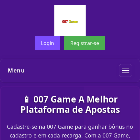
Login
Registrar-se
Menu
📱 007 Game A Melhor
Plataforma de Apostas
Cadastre-se na 007 Game para ganhar bônus no
cadastro e em cada recarga. Com a 007 Game,