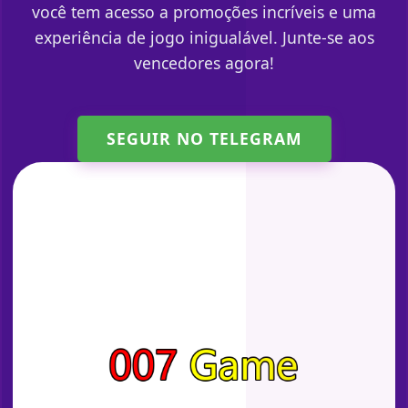
você tem acesso a promoções incríveis e uma
experiência de jogo inigualável. Junte-se aos
vencedores agora!
SEGUIR NO TELEGRAM