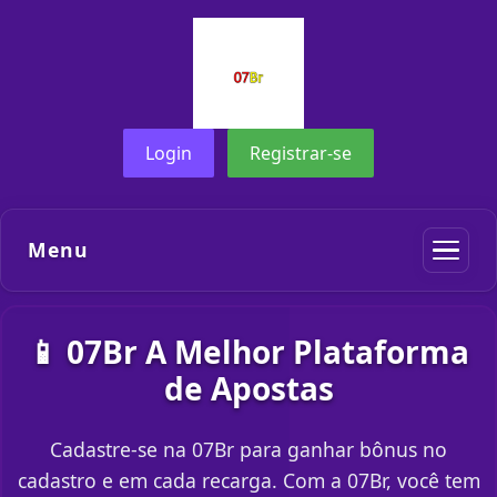
Login
Registrar-se
Menu
📱 07Br A Melhor Plataforma
de Apostas
Cadastre-se na 07Br para ganhar bônus no
cadastro e em cada recarga. Com a 07Br, você tem