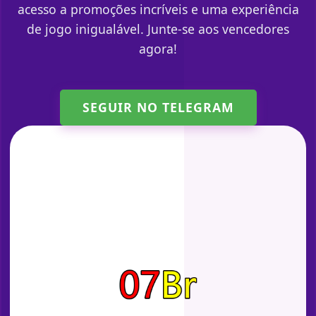
acesso a promoções incríveis e uma experiência
de jogo inigualável. Junte-se aos vencedores
agora!
SEGUIR NO TELEGRAM