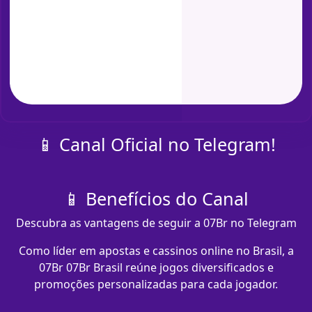
📱 Canal Oficial no Telegram!
📱 Benefícios do Canal
Descubra as vantagens de seguir a 07Br no Telegram
Como líder em apostas e cassinos online no Brasil, a
07Br 07Br Brasil reúne jogos diversificados e
promoções personalizadas para cada jogador.