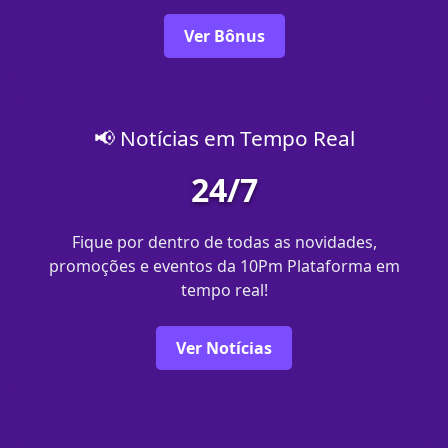
Ver Bônus
📢 Notícias em Tempo Real
24/7
Fique por dentro de todas as novidades,
promoções e eventos da 10Pm Plataforma em
tempo real!
Ver Notícias