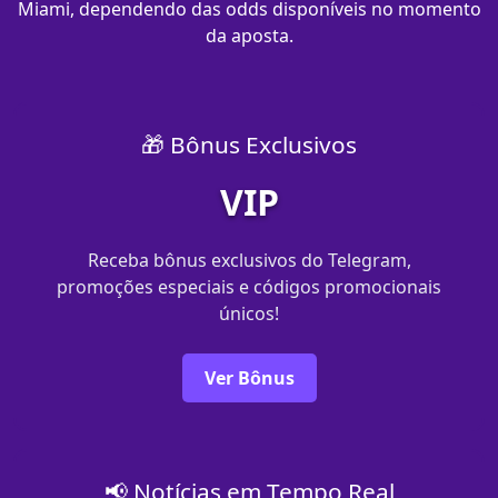
Miami, dependendo das odds disponíveis no momento
da aposta.
🎁 Bônus Exclusivos
VIP
Receba bônus exclusivos do Telegram,
promoções especiais e códigos promocionais
únicos!
Ver Bônus
📢 Notícias em Tempo Real