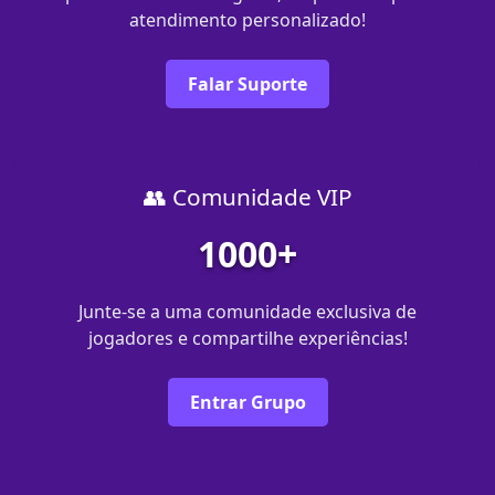
atendimento personalizado!
Falar Suporte
👥 Comunidade VIP
1000+
Junte-se a uma comunidade exclusiva de
jogadores e compartilhe experiências!
Entrar Grupo