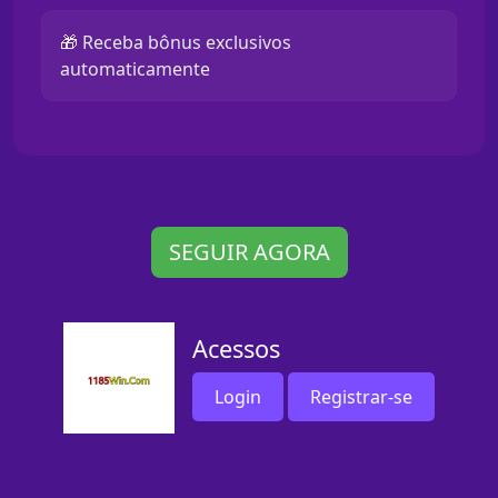
🎁 Receba bônus exclusivos
automaticamente
SEGUIR AGORA
Acessos
Login
Registrar-se