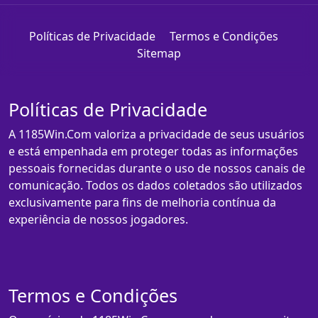
Políticas de Privacidade
Termos e Condições
Sitemap
Políticas de Privacidade
A 1185Win.Com valoriza a privacidade de seus usuários
e está empenhada em proteger todas as informações
pessoais fornecidas durante o uso de nossos canais de
comunicação. Todos os dados coletados são utilizados
exclusivamente para fins de melhoria contínua da
experiência de nossos jogadores.
Termos e Condições