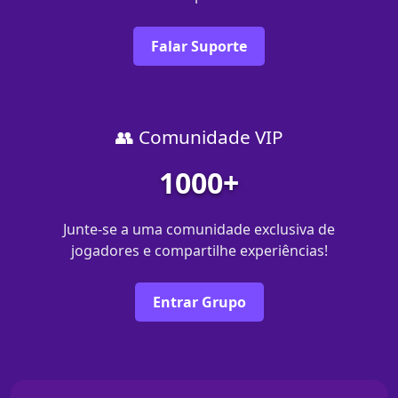
Falar Suporte
👥 Comunidade VIP
1000+
Junte-se a uma comunidade exclusiva de
jogadores e compartilhe experiências!
Entrar Grupo