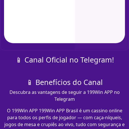
📱 Canal Oficial no Telegram!
📱 Benefícios do Canal
Descubra as vantagens de seguir a 199Win APP no
Telegram
O 199Win APP 199Win APP Brasil é um cassino online
para todos os perfis de jogador — com caça-níqueis,
jogos de mesa e crupiês ao vivo, tudo com segurança e