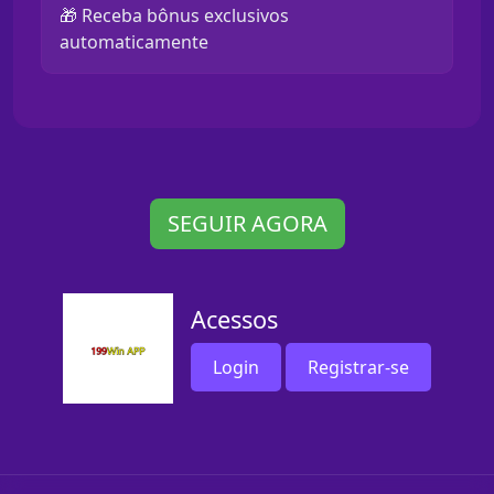
🎁 Receba bônus exclusivos
automaticamente
SEGUIR AGORA
Acessos
Login
Registrar-se