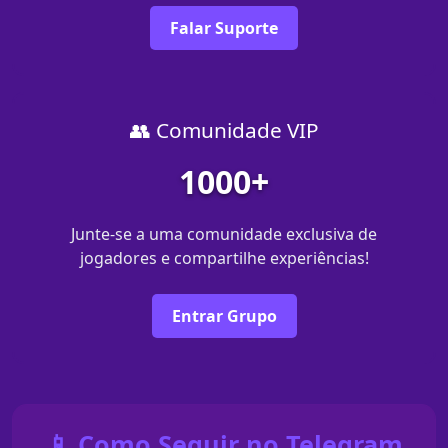
Falar Suporte
👥 Comunidade VIP
1000+
Junte-se a uma comunidade exclusiva de
jogadores e compartilhe experiências!
Entrar Grupo
📱 Como Seguir no Telegram