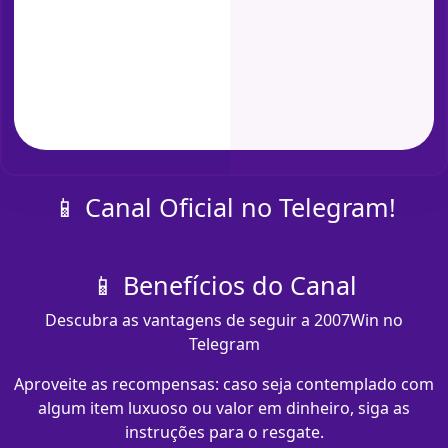
📱 Canal Oficial no Telegram!
📱 Benefícios do Canal
Descubra as vantagens de seguir a 2007Win no
Telegram
Aproveite as recompensas: caso seja contemplado com
algum item luxuoso ou valor em dinheiro, siga as
instruções para o resgate.