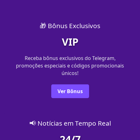
🎁 Bônus Exclusivos
VIP
Receba bônus exclusivos do Telegram,
promoções especiais e códigos promocionais
únicos!
Ver Bônus
📢 Notícias em Tempo Real
24/7