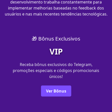
desenvolvimento trabalha constantemente para
implementar melhorias baseadas no feedback dos
usuários e nas mais recentes tendências tecnológicas.
🎁 Bônus Exclusivos
VIP
Receba bônus exclusivos do Telegram,
promoções especiais e códigos promocionais
únicos!
Ver Bônus