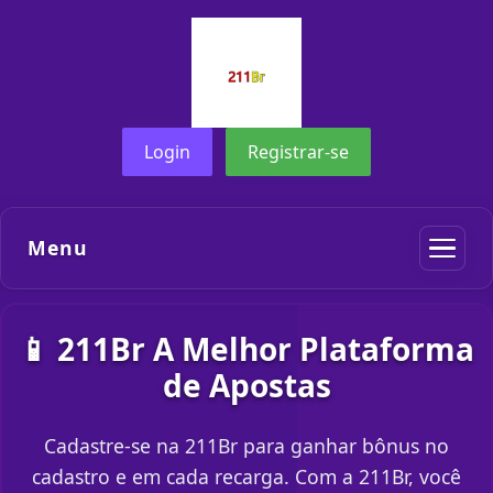
Login
Registrar-se
Menu
📱 211Br A Melhor Plataforma
de Apostas
Cadastre-se na 211Br para ganhar bônus no
cadastro e em cada recarga. Com a 211Br, você