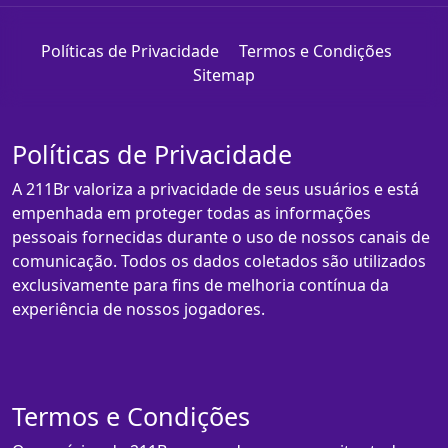
Políticas de Privacidade
Termos e Condições
Sitemap
Políticas de Privacidade
A 211Br valoriza a privacidade de seus usuários e está
empenhada em proteger todas as informações
pessoais fornecidas durante o uso de nossos canais de
comunicação. Todos os dados coletados são utilizados
exclusivamente para fins de melhoria contínua da
experiência de nossos jogadores.
Termos e Condições