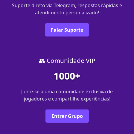
Suporte direto via Telegram, respostas rápidas e
atendimento personalizado!
Falar Suporte
👥 Comunidade VIP
1000+
Junte-se a uma comunidade exclusiva de
jogadores e compartilhe experiências!
Entrar Grupo