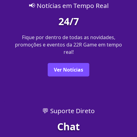
📢 Notícias em Tempo Real
24/7
Fique por dentro de todas as novidades,
promoções e eventos da 22R Game em tempo
real!
Ver Notícias
💬 Suporte Direto
Chat