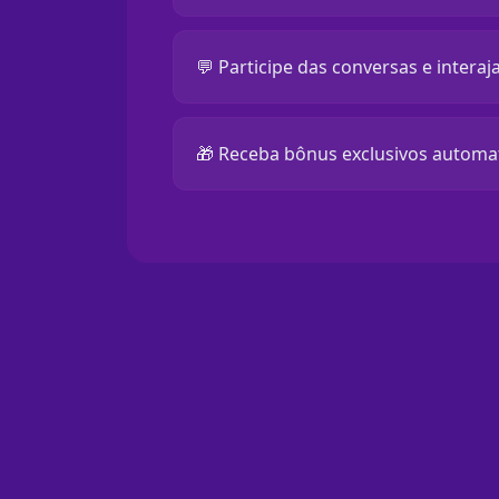
💬 Participe das conversas e interaj
🎁 Receba bônus exclusivos autom