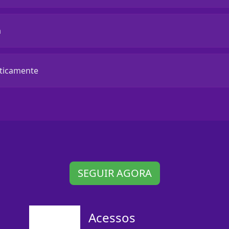
a
aticamente
SEGUIR AGORA
Acessos