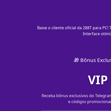
Baixe o cliente oficial da 288T para P
Interface otim
🎁 Bônus Exclu
VIP
Receba bônus exclusivos do Telegra
e códigos promocionai