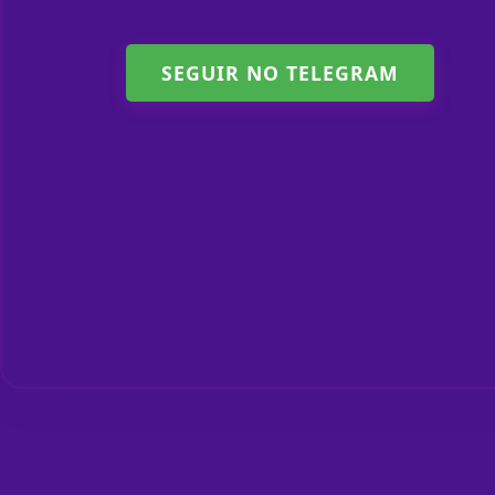
SEGUIR NO TELEGRAM