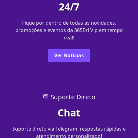
24/7
Fique por dentro de todas as novidades,
promoções e eventos da 365Brl Vip em tempo
real!
Ver Notícias
💬 Suporte Direto
Chat
Suporte direto via Telegram, respostas rápidas e
atendimento personalizado!