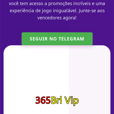
você tem acesso a promoções incríveis e uma
experiência de jogo inigualável. Junte-se aos
vencedores agora!
SEGUIR NO TELEGRAM