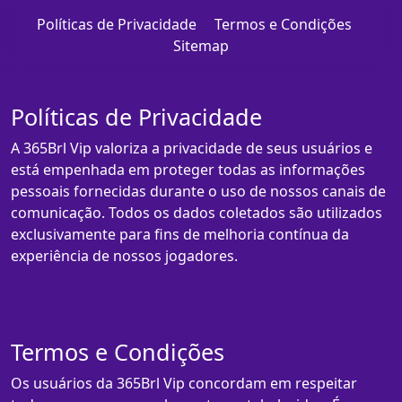
Políticas de Privacidade
Termos e Condições
Sitemap
Políticas de Privacidade
A 365Brl Vip valoriza a privacidade de seus usuários e
está empenhada em proteger todas as informações
pessoais fornecidas durante o uso de nossos canais de
comunicação. Todos os dados coletados são utilizados
exclusivamente para fins de melhoria contínua da
experiência de nossos jogadores.
Termos e Condições
Os usuários da 365Brl Vip concordam em respeitar