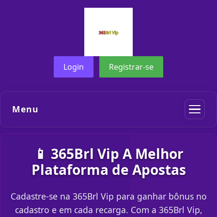
Login
Registrar-se
Menu
📱 365Brl Vip A Melhor
Plataforma de Apostas
Cadastre-se na 365Brl Vip para ganhar bônus no
cadastro e em cada recarga. Com a 365Brl Vip,