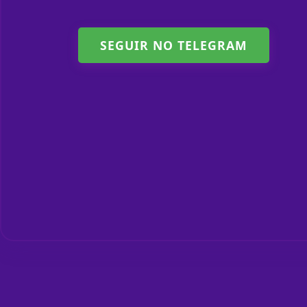
SEGUIR NO TELEGRAM