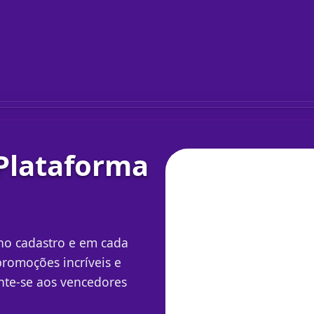
 Plataforma
no cadastro e em cada
promoções incríveis e
unte-se aos vencedores