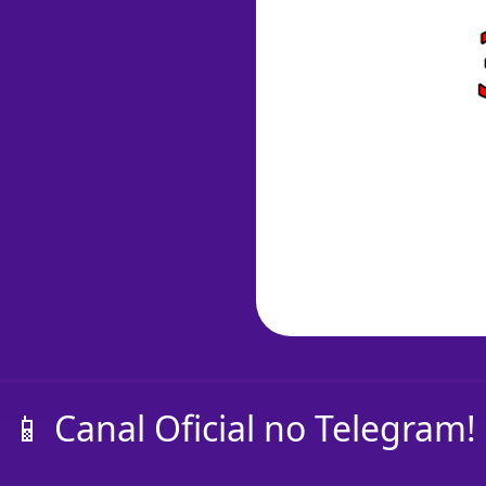
📱 Canal Oficial no Telegram!