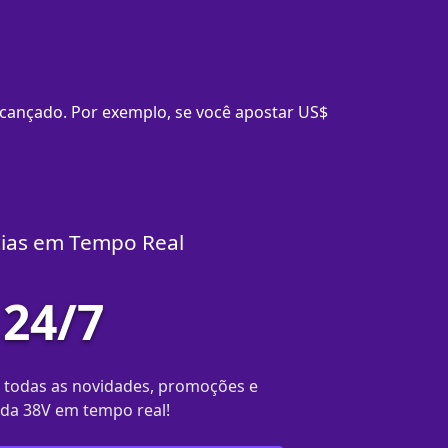
alcançado. Por exemplo, se você apostar US$
cias em Tempo Real
24/7
e todas as novidades, promoções e
 da 38V em tempo real!