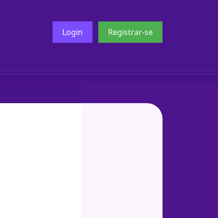
Login
Registrar-se