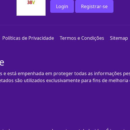
Login
Registrar-se
Políticas de Privacidade
Termos e Condições
Sitemap
de
ios e está empenhada em proteger todas as informações pe
tados são utilizados exclusivamente para fins de melhoria