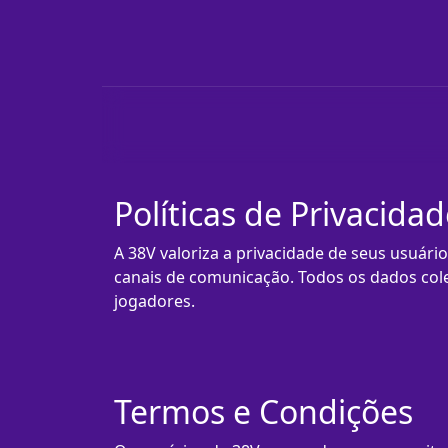
Políticas de Privacida
A 38V valoriza a privacidade de seus usuár
canais de comunicação. Todos os dados cole
jogadores.
Termos e Condições