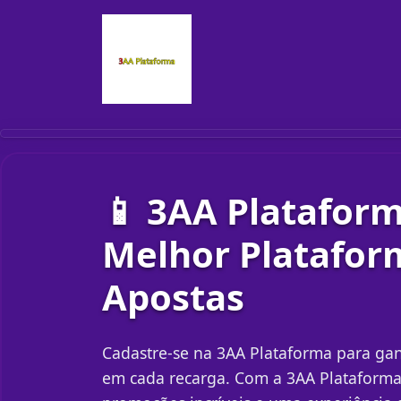
📱 3AA Platafor
Melhor Platafor
Apostas
Cadastre-se na 3AA Plataforma para ga
em cada recarga. Com a 3AA Plataforma