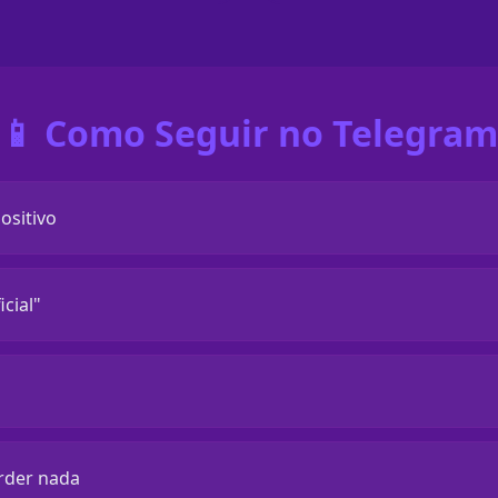
📱 Como Seguir no Telegram
ositivo
cial"
erder nada