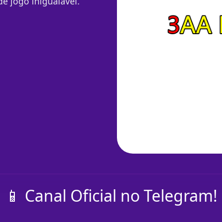
e jogo inigualável.
📱 Canal Oficial no Telegram!