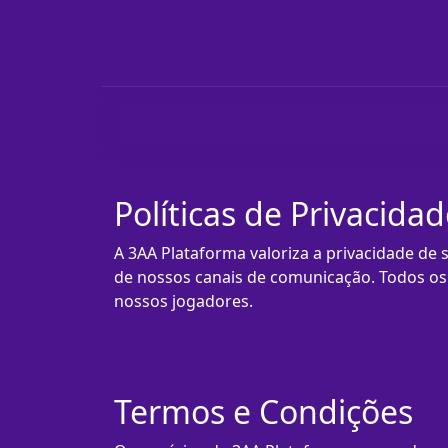
Políticas de Privacida
A 3AA Plataforma valoriza a privacidade de
de nossos canais de comunicação. Todos os 
nossos jogadores.
Termos e Condições