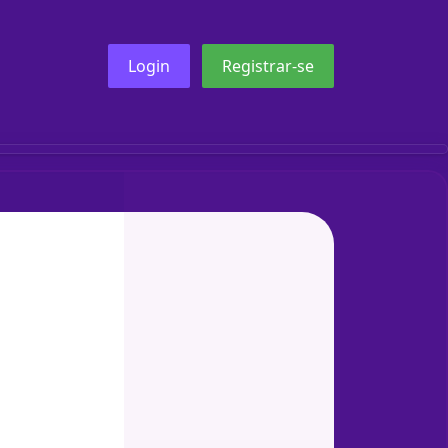
Login
Registrar-se