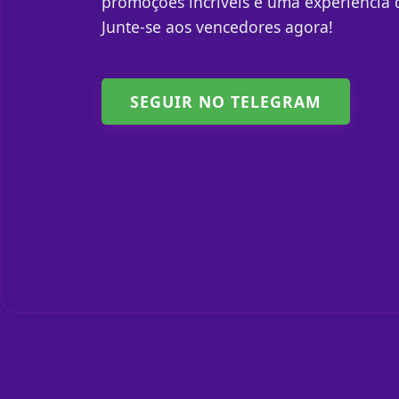
promoções incríveis e uma experiência d
Junte-se aos vencedores agora!
SEGUIR NO TELEGRAM