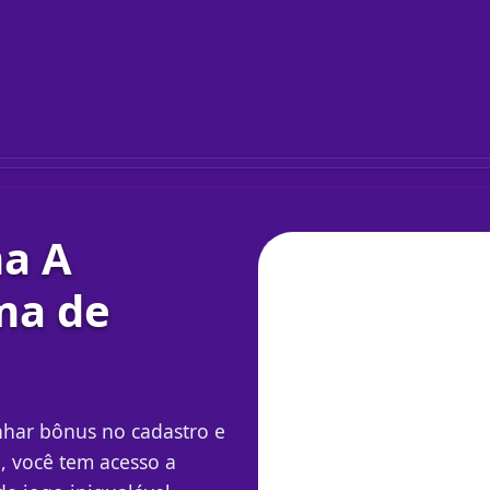
ma A
ma de
nhar bônus no cadastro e
, você tem acesso a