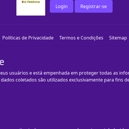
Login
Registrar-se
Políticas de Privacidade
Termos e Condições
Sitemap
de
 seus usuários e está empenhada em proteger todas as inf
dados coletados são utilizados exclusivamente para fins d