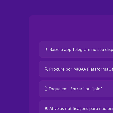
📱 Baixe o app Telegram no seu disp
🔍 Procure por "@3AA PlataformaOfi
👆 Toque em "Entrar" ou "Join"
🔔 Ative as notificações para não p