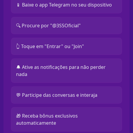
📱 Baixe o app Telegram no seu dispositivo
🔍 Procure por "@3SSOficial"
👆 Toque em "Entrar" ou "Join"
🔔 Ative as notificações para não perder
nada
💬 Participe das conversas e interaja
🎁 Receba bônus exclusivos
automaticamente