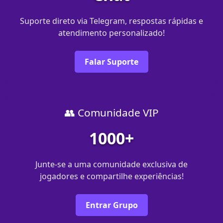
Suporte direto via Telegram, respostas rápidas e
atendimento personalizado!
Falar Suporte
👥 Comunidade VIP
1000+
Junte-se a uma comunidade exclusiva de
jogadores e compartilhe experiências!
Entrar Grupo