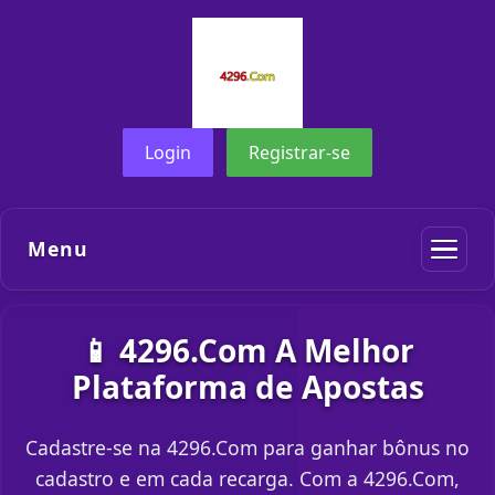
Login
Registrar-se
Menu
📱 4296.Com A Melhor
Plataforma de Apostas
Cadastre-se na 4296.Com para ganhar bônus no
cadastro e em cada recarga. Com a 4296.Com,