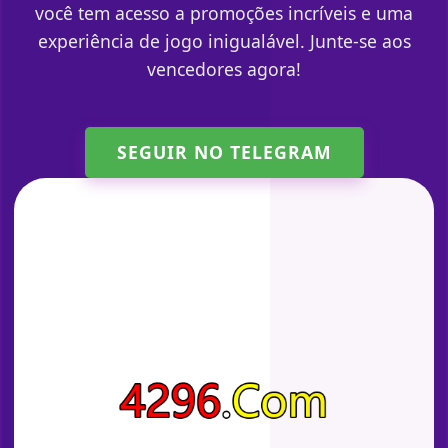
você tem acesso a promoções incríveis e uma
experiência de jogo inigualável. Junte-se aos
vencedores agora!
SEGUIR NO TELEGRAM