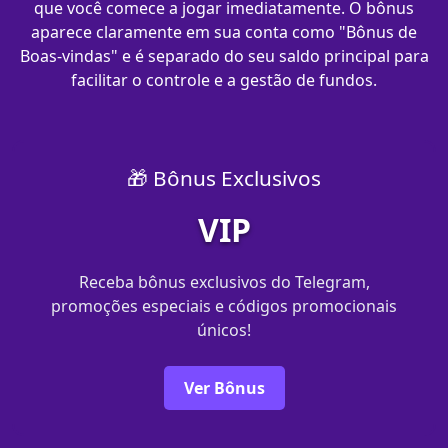
que você comece a jogar imediatamente. O bônus
aparece claramente em sua conta como "Bônus de
Boas-vindas" e é separado do seu saldo principal para
facilitar o controle e a gestão de fundos.
🎁 Bônus Exclusivos
VIP
Receba bônus exclusivos do Telegram,
promoções especiais e códigos promocionais
únicos!
Ver Bônus