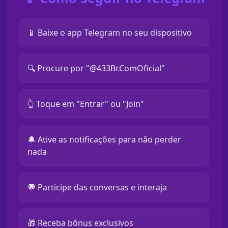
📱 Baixe o app Telegram no seu dispositivo
🔍 Procure por "@433Br.ComOficial"
👆 Toque em "Entrar" ou "Join"
🔔 Ative as notificações para não perder
nada
💬 Participe das conversas e interaja
🎁 Receba bônus exclusivos