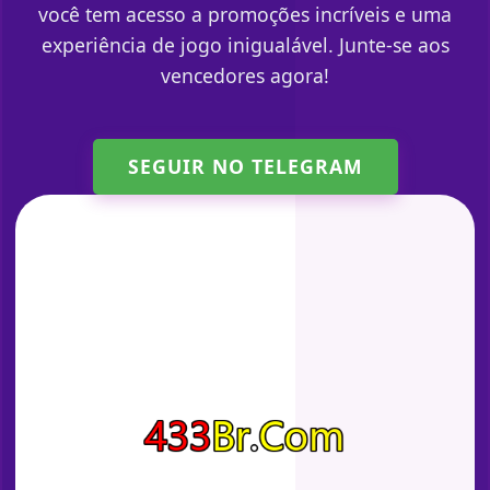
você tem acesso a promoções incríveis e uma
experiência de jogo inigualável. Junte-se aos
vencedores agora!
SEGUIR NO TELEGRAM