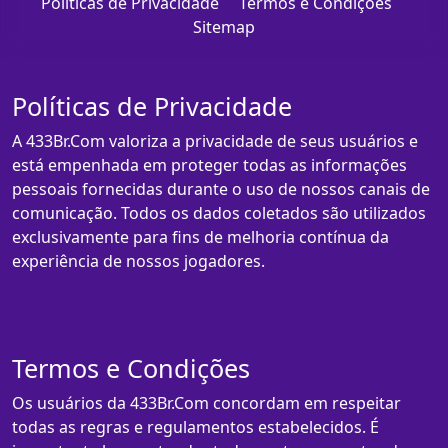
Políticas de Privacidade
Termos e Condições
Sitemap
Políticas de Privacidade
A 433Br.Com valoriza a privacidade de seus usuários e
está empenhada em proteger todas as informações
pessoais fornecidas durante o uso de nossos canais de
comunicação. Todos os dados coletados são utilizados
exclusivamente para fins de melhoria contínua da
experiência de nossos jogadores.
Termos e Condições
Os usuários da 433Br.Com concordam em respeitar
todas as regras e regulamentos estabelecidos. É