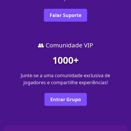
Falar Suporte
👥 Comunidade VIP
1000+
Junte-se a uma comunidade exclusiva de
jogadores e compartilhe experiências!
Entrar Grupo