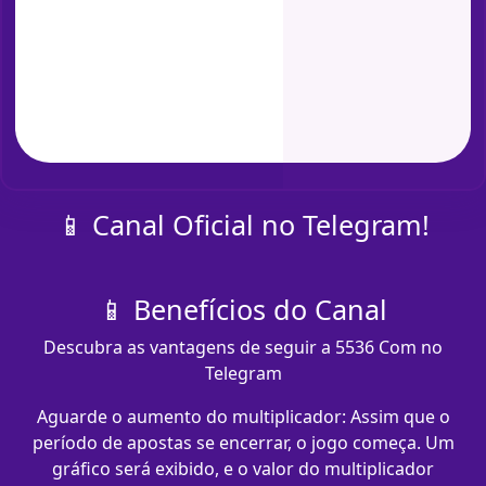
📱 Canal Oficial no Telegram!
📱 Benefícios do Canal
Descubra as vantagens de seguir a 5536 Com no
Telegram
Aguarde o aumento do multiplicador: Assim que o
período de apostas se encerrar, o jogo começa. Um
gráfico será exibido, e o valor do multiplicador