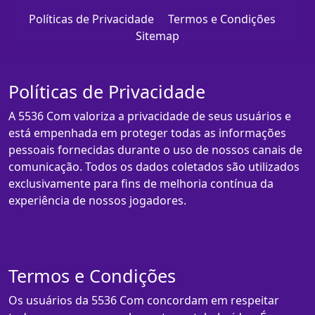
Políticas de Privacidade
Termos e Condições
Sitemap
Políticas de Privacidade
A 5536 Com valoriza a privacidade de seus usuários e
está empenhada em proteger todas as informações
pessoais fornecidas durante o uso de nossos canais de
comunicação. Todos os dados coletados são utilizados
exclusivamente para fins de melhoria contínua da
experiência de nossos jogadores.
Termos e Condições
Os usuários da 5536 Com concordam em respeitar