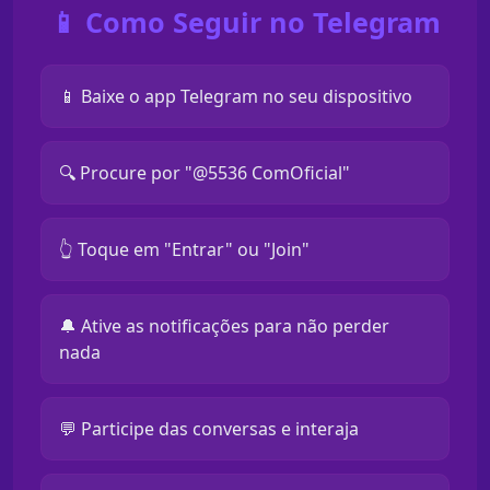
📱 Como Seguir no Telegram
📱 Baixe o app Telegram no seu dispositivo
🔍 Procure por "@5536 ComOficial"
👆 Toque em "Entrar" ou "Join"
🔔 Ative as notificações para não perder
nada
💬 Participe das conversas e interaja