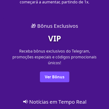
começará a aumentar, partindo de 1x.
🎁 Bônus Exclusivos
VIP
Receba bônus exclusivos do Telegram,
promoções especiais e códigos promocionais
únicos!
Ver Bônus
📢 Notícias em Tempo Real