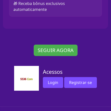
🎁 Receba bônus exclusivos
automaticamente
SEGUIR AGORA
Acessos
Login
Registrar-se