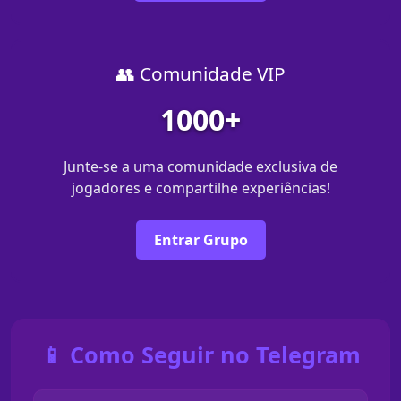
👥 Comunidade VIP
1000+
Junte-se a uma comunidade exclusiva de
jogadores e compartilhe experiências!
Entrar Grupo
📱 Como Seguir no Telegram