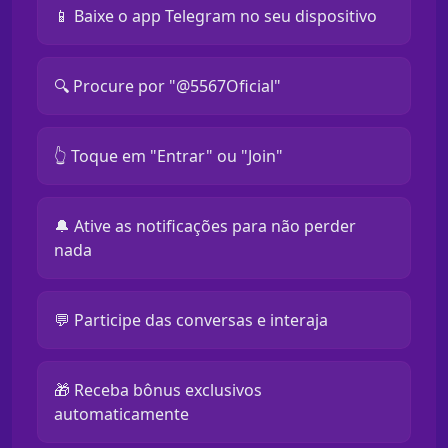
📱 Baixe o app Telegram no seu dispositivo
🔍 Procure por "@5567Oficial"
👆 Toque em "Entrar" ou "Join"
🔔 Ative as notificações para não perder
nada
💬 Participe das conversas e interaja
🎁 Receba bônus exclusivos
automaticamente