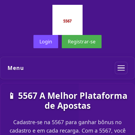
Login
Registrar-se
Menu
📱 5567 A Melhor Plataforma
de Apostas
Cadastre-se na 5567 para ganhar bônus no
cadastro e em cada recarga. Com a 5567, você