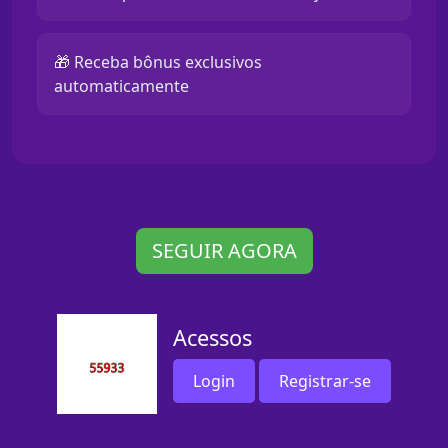
🎁 Receba bônus exclusivos
automaticamente
SEGUIR AGORA
Acessos
Login
Registrar-se