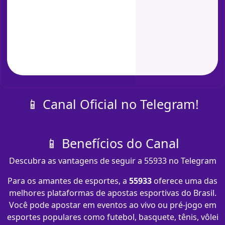
📱 Canal Oficial no Telegram!
📱 Benefícios do Canal
Descubra as vantagens de seguir a 55933 no Telegram
Para os amantes de esportes, a
55933
oferece uma das
melhores plataformas de apostas esportivas do Brasil.
Você pode apostar em eventos ao vivo ou pré-jogo em
esportes populares como futebol, basquete, tênis, vôlei