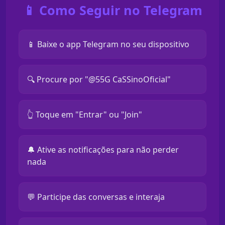
📱 Como Seguir no Telegram
📱 Baixe o app Telegram no seu dispositivo
🔍 Procure por "@55G CaSSinoOficial"
👆 Toque em "Entrar" ou "Join"
🔔 Ative as notificações para não perder
nada
💬 Participe das conversas e interaja