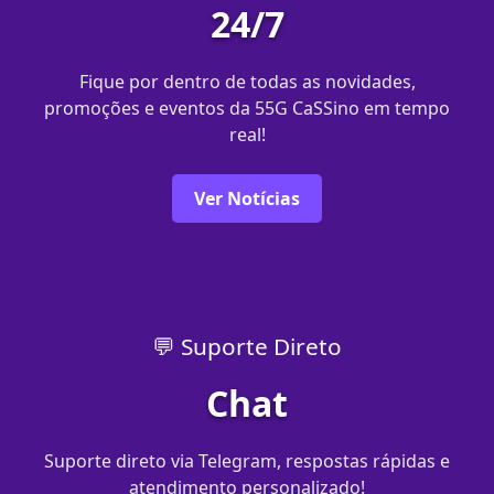
24/7
Fique por dentro de todas as novidades,
promoções e eventos da 55G CaSSino em tempo
real!
Ver Notícias
💬 Suporte Direto
Chat
Suporte direto via Telegram, respostas rápidas e
atendimento personalizado!