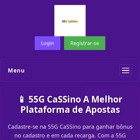
Login
Registrar-se
Menu
📱 55G CaSSino A Melhor
Plataforma de Apostas
Cadastre-se na 55G CaSSino para ganhar bônus
no cadastro e em cada recarga. Com a 55G