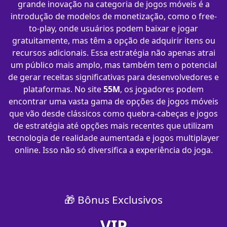
grande inovação na categoria de jogos móveis é a
introdução de modelos de monetização, como o free-
to-play, onde usuários podem baixar e jogar
gratuitamente, mas têm a opção de adquirir itens ou
recursos adicionais. Essa estratégia não apenas atrai
um público mais amplo, mas também tem o potencial
de gerar receitas significativas para desenvolvedores e
plataformas. No site
55M
, os jogadores podem
encontrar uma vasta gama de opções de jogos móveis
que vão desde clássicos como quebra-cabeças e jogos
de estratégia até opções mais recentes que utilizam
tecnologia de realidade aumentada e jogos multiplayer
online. Isso não só diversifica a experiência do joga.
🎁 Bônus Exclusivos
VIP