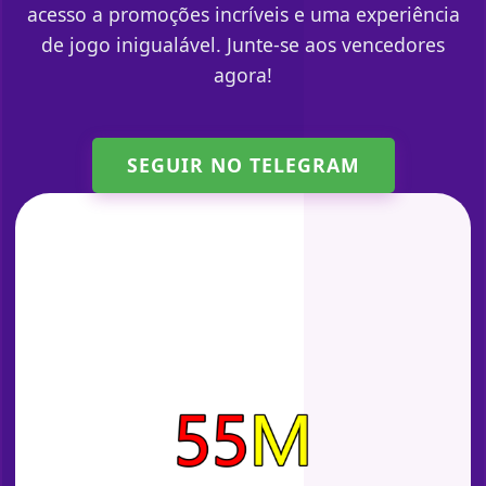
acesso a promoções incríveis e uma experiência
de jogo inigualável. Junte-se aos vencedores
agora!
SEGUIR NO TELEGRAM