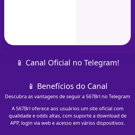
📱 Canal Oficial no Telegram!
📱 Benefícios do Canal
Descubra as vantagens de seguir a 567Brl no Telegram
A 567Brl oferece aos usuários um site oficial com
qualidade e odds altas, com suporte a download de
APP, login via web e acesso em vários dispositivos.