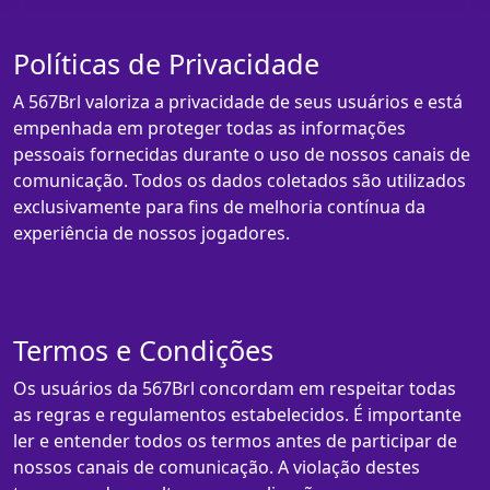
Políticas de Privacidade
A 567Brl valoriza a privacidade de seus usuários e está
empenhada em proteger todas as informações
pessoais fornecidas durante o uso de nossos canais de
comunicação. Todos os dados coletados são utilizados
exclusivamente para fins de melhoria contínua da
experiência de nossos jogadores.
Termos e Condições
Os usuários da 567Brl concordam em respeitar todas
as regras e regulamentos estabelecidos. É importante
ler e entender todos os termos antes de participar de
nossos canais de comunicação. A violação destes