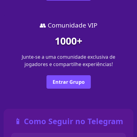
👥 Comunidade VIP
1000+
Junte-se a uma comunidade exclusiva de
jogadores e compartilhe experiências!
Entrar Grupo
📱 Como Seguir no Telegram