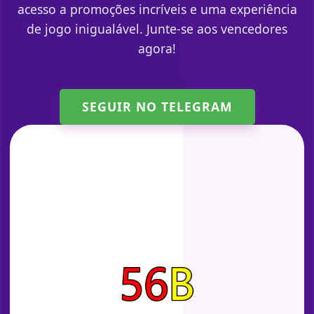
acesso a promoções incríveis e uma experiência
de jogo inigualável. Junte-se aos vencedores
agora!
SEGUIR NO TELEGRAM