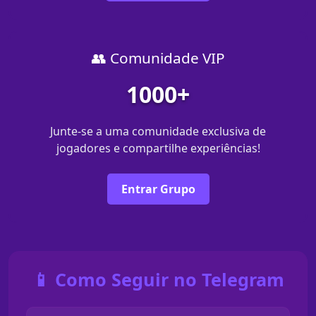
👥 Comunidade VIP
1000+
Junte-se a uma comunidade exclusiva de
jogadores e compartilhe experiências!
Entrar Grupo
📱 Como Seguir no Telegram