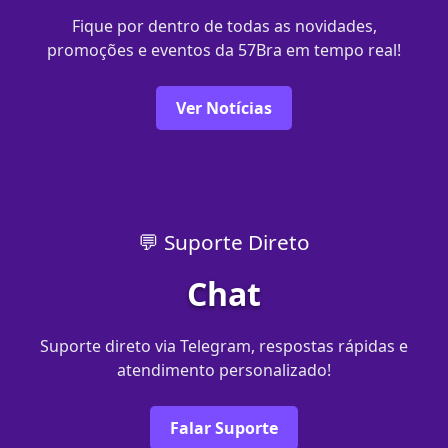
Fique por dentro de todas as novidades,
promoções e eventos da 57Bra em tempo real!
Ver Notícias
💬 Suporte Direto
Chat
Suporte direto via Telegram, respostas rápidas e
atendimento personalizado!
Falar Suporte