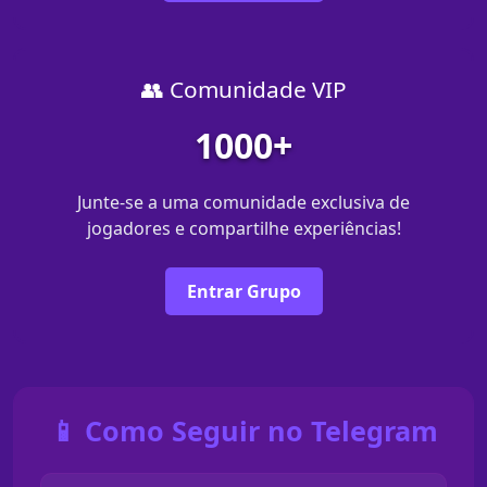
👥 Comunidade VIP
1000+
Junte-se a uma comunidade exclusiva de
jogadores e compartilhe experiências!
Entrar Grupo
📱 Como Seguir no Telegram