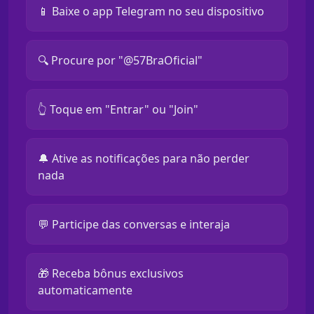
📱 Baixe o app Telegram no seu dispositivo
🔍 Procure por "@57BraOficial"
👆 Toque em "Entrar" ou "Join"
🔔 Ative as notificações para não perder
nada
💬 Participe das conversas e interaja
🎁 Receba bônus exclusivos
automaticamente