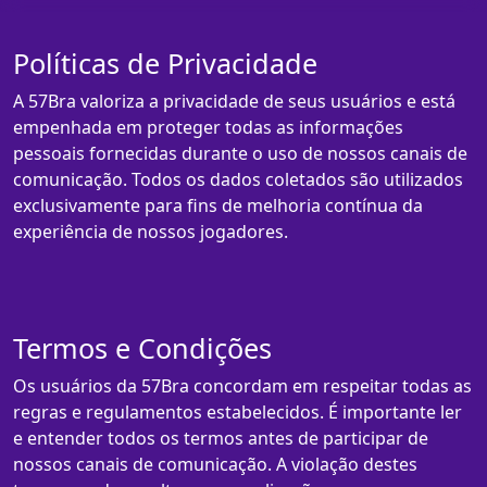
Políticas de Privacidade
A 57Bra valoriza a privacidade de seus usuários e está
empenhada em proteger todas as informações
pessoais fornecidas durante o uso de nossos canais de
comunicação. Todos os dados coletados são utilizados
exclusivamente para fins de melhoria contínua da
experiência de nossos jogadores.
Termos e Condições
Os usuários da 57Bra concordam em respeitar todas as
regras e regulamentos estabelecidos. É importante ler
e entender todos os termos antes de participar de
nossos canais de comunicação. A violação destes