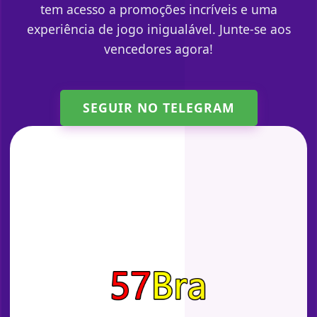
tem acesso a promoções incríveis e uma
experiência de jogo inigualável. Junte-se aos
vencedores agora!
SEGUIR NO TELEGRAM