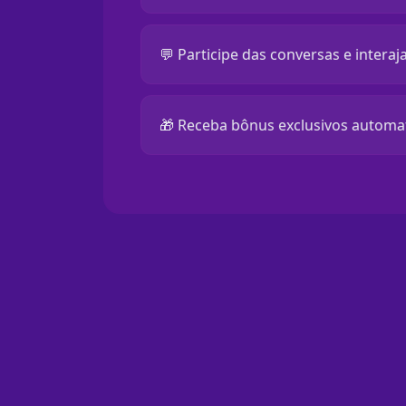
💬 Participe das conversas e interaj
🎁 Receba bônus exclusivos autom