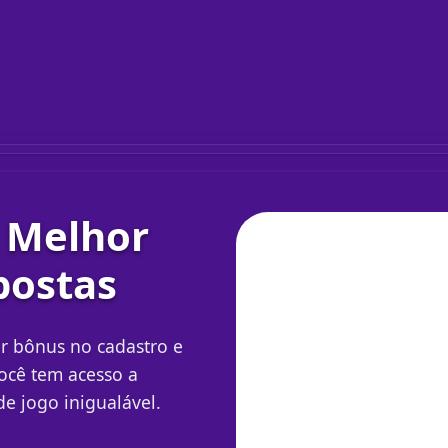
A Melhor
postas
r bônus no cadastro e
ocê tem acesso a
e jogo inigualável.