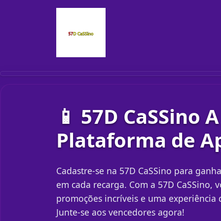
📱 57D CaSSino 
Plataforma de A
Cadastre-se na 57D CaSSino para ganha
em cada recarga. Com a 57D CaSSino, v
promoções incríveis e uma experiência d
Junte-se aos vencedores agora!