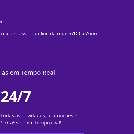
m
rma de cassino online da rede 57D CaSSino
cias em Tempo Real
24/7
e todas as novidades, promoções e
57D CaSSino em tempo real!