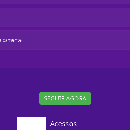
a
aticamente
SEGUIR AGORA
Acessos