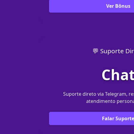
Ver Bônus
💬 Suporte Di
Cha
Suporte direto via Telegram, r
atendimento persona
Falar Suport