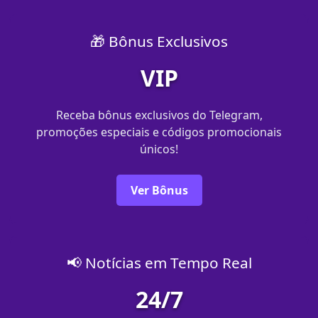
🎁 Bônus Exclusivos
VIP
Receba bônus exclusivos do Telegram,
promoções especiais e códigos promocionais
únicos!
Ver Bônus
📢 Notícias em Tempo Real
24/7