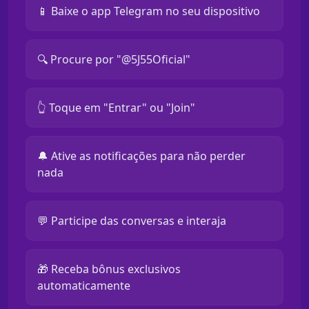
📱 Baixe o app Telegram no seu dispositivo
🔍 Procure por "@5J55Oficial"
👆 Toque em "Entrar" ou "Join"
🔔 Ative as notificações para não perder
nada
💬 Participe das conversas e interaja
🎁 Receba bônus exclusivos
automaticamente