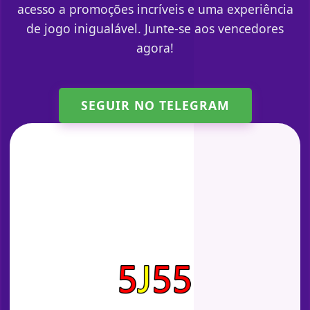
acesso a promoções incríveis e uma experiência
de jogo inigualável. Junte-se aos vencedores
agora!
SEGUIR NO TELEGRAM