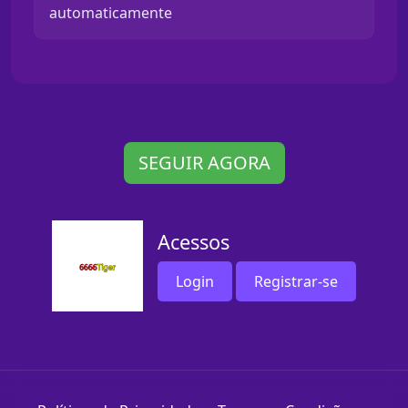
automaticamente
SEGUIR AGORA
Acessos
Login
Registrar-se