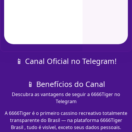
📱 Canal Oficial no Telegram!
📱 Benefícios do Canal
Descubra as vantagens de seguir a 6666Tiger no
Telegram
A 6666Tiger é o primeiro cassino recreativo totalmente
transparente do Brasil — na plataforma 6666Tiger
Brasil , tudo é visível, exceto seus dados pessoais.