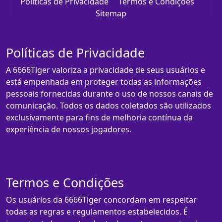
Políticas de Privacidade
Termos e Condições
Sitemap
Políticas de Privacidade
A 6666Tiger valoriza a privacidade de seus usuários e
está empenhada em proteger todas as informações
pessoais fornecidas durante o uso de nossos canais de
comunicação. Todos os dados coletados são utilizados
exclusivamente para fins de melhoria contínua da
experiência de nossos jogadores.
Termos e Condições
Os usuários da 6666Tiger concordam em respeitar
todas as regras e regulamentos estabelecidos. É