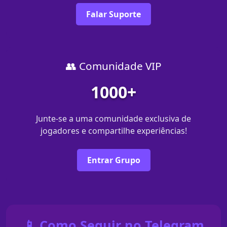
Falar Suporte
👥 Comunidade VIP
1000+
Junte-se a uma comunidade exclusiva de
jogadores e compartilhe experiências!
Entrar Grupo
📱 Como Seguir no Telegram