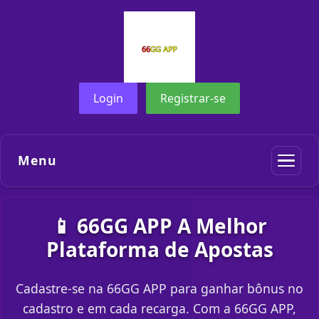
Login
Registrar-se
Menu
📱 66GG APP A Melhor
Plataforma de Apostas
Cadastre-se na 66GG APP para ganhar bônus no
cadastro e em cada recarga. Com a 66GG APP,