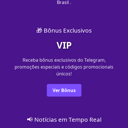
Brasil .
🎁 Bônus Exclusivos
VIP
Receba bônus exclusivos do Telegram,
promoções especiais e códigos promocionais
únicos!
Ver Bônus
📢 Notícias em Tempo Real