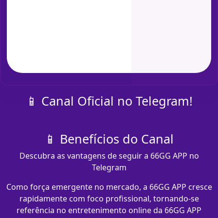
📱 Canal Oficial no Telegram!
📱 Benefícios do Canal
Descubra as vantagens de seguir a 66GG APP no
Telegram
Como força emergente no mercado, a 66GG APP cresce
rapidamente com foco profissional, tornando-se
referência no entretenimento online da 66GG APP