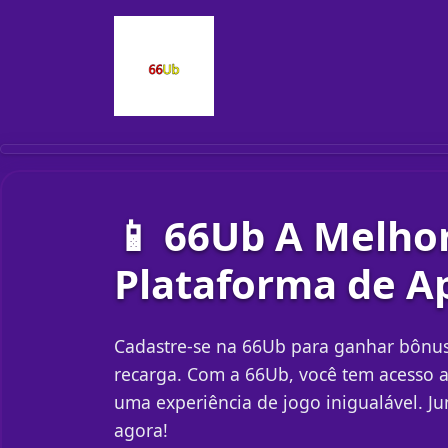
📱 66Ub A Melho
Plataforma de A
Cadastre-se na 66Ub para ganhar bônus
recarga. Com a 66Ub, você tem acesso a
uma experiência de jogo inigualável. J
agora!