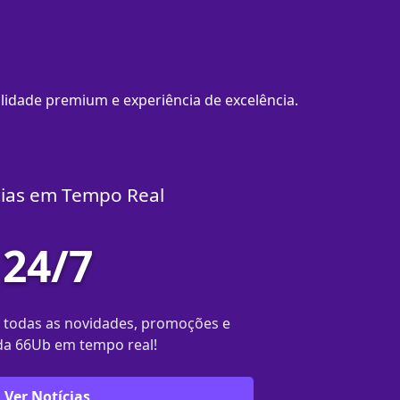
lidade premium e experiência de excelência.
cias em Tempo Real
24/7
e todas as novidades, promoções e
da 66Ub em tempo real!
Ver Notícias