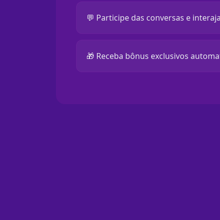
💬 Participe das conversas e interaj
🎁 Receba bônus exclusivos autom