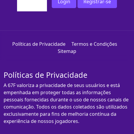
Login
Registrar-se
Políticas de Privacidade
Termos e Condições
Sitemap
Políticas de Privacidade
A 67F valoriza a privacidade de seus usuários e está
empenhada em proteger todas as informações
pessoais fornecidas durante o uso de nossos canais de
comunicação. Todos os dados coletados são utilizados
exclusivamente para fins de melhoria contínua da
experiência de nossos jogadores.