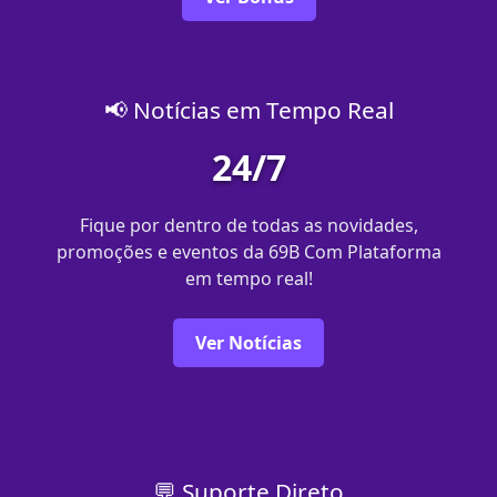
📢 Notícias em Tempo Real
24/7
Fique por dentro de todas as novidades,
promoções e eventos da 69B Com Plataforma
em tempo real!
Ver Notícias
💬 Suporte Direto