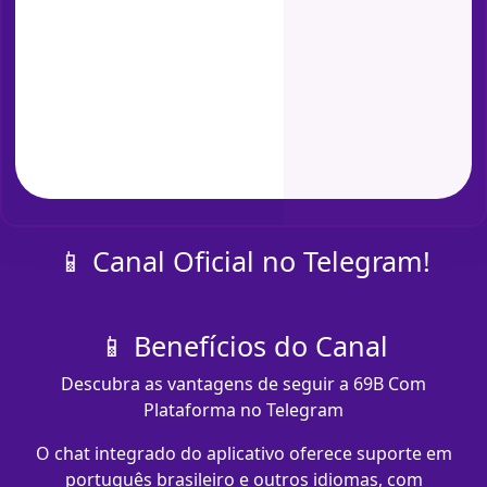
📱 Canal Oficial no Telegram!
📱 Benefícios do Canal
Descubra as vantagens de seguir a 69B Com
Plataforma no Telegram
O chat integrado do aplicativo oferece suporte em
português brasileiro e outros idiomas, com