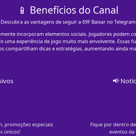
📱 Benefícios do Canal
Descubra as vantagens de seguir a 69F Baixar no Telegram
ntemente incorporam elementos sociais. Jogadores podem 
ndo uma experiência de jogo muito mais envolvente. Essas 
s compartilham dicas e estratégias, aumentando ainda mai
sivos
📢 Notí
m, promoções especiais
Fique por dentro d
s únicos!
eventos da 