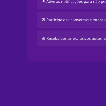
🔔 Ative as notificações para não p
💬 Participe das conversas e interaj
🎁 Receba bônus exclusivos autom