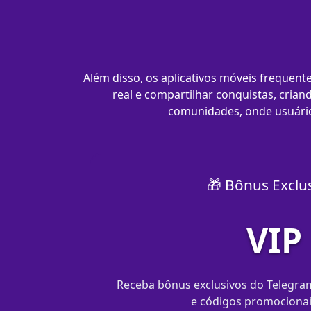
Além disso, os aplicativos móveis freque
real e compartilhar conquistas, cria
comunidades, onde usuário
🎁 Bônus Exclu
VIP
Receba bônus exclusivos do Telegra
e códigos promocionai