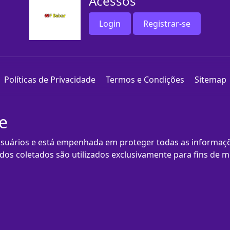
Acessos
Login
Registrar-se
Políticas de Privacidade
Termos e Condições
Sitemap
de
s usuários e está empenhada em proteger todas as informaç
os coletados são utilizados exclusivamente para fins de m