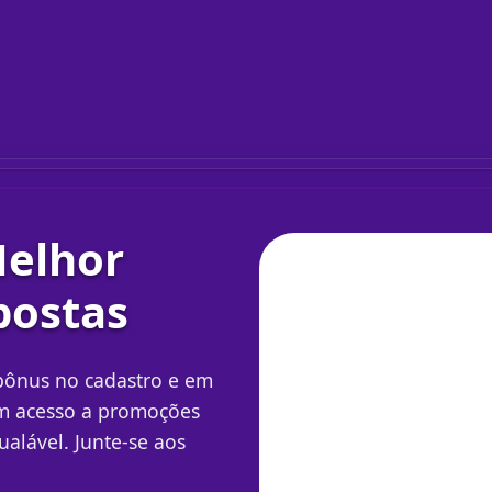
Melhor
postas
 bônus no cadastro e em
em acesso a promoções
ualável. Junte-se aos