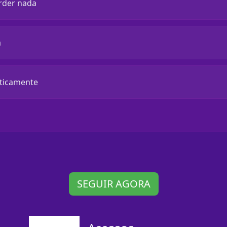
erder nada
a
aticamente
SEGUIR AGORA