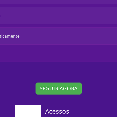
a
aticamente
SEGUIR AGORA
Acessos