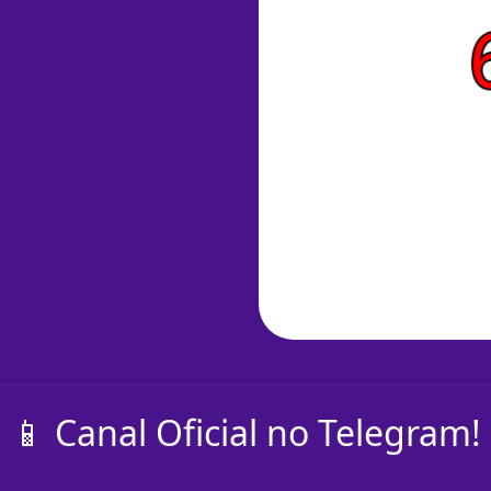
📱 Canal Oficial no Telegram!