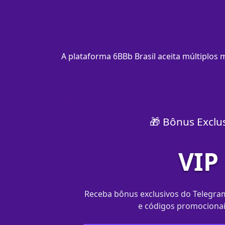
A plataforma 6BBb Brasil aceita múltiplo
🎁 Bônus Exclu
VIP
Receba bônus exclusivos do Telegra
e códigos promocionai