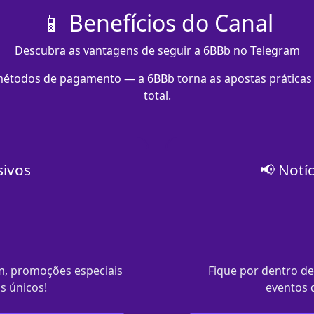
📱 Benefícios do Canal
Descubra as vantagens de seguir a 6BBb no Telegram
s métodos de pagamento — a 6BBb torna as apostas prática
total.
sivos
📢 Notí
m, promoções especiais
Fique por dentro d
s únicos!
eventos 