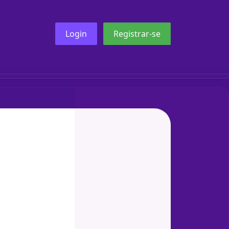
Login
Registrar-se