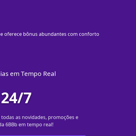
s e oferece bônus abundantes com conforto
cias em Tempo Real
24/7
e todas as novidades, promoções e
da 6BBb em tempo real!