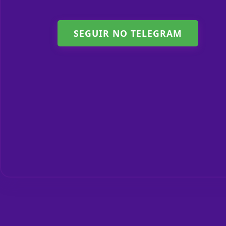
SEGUIR NO TELEGRAM