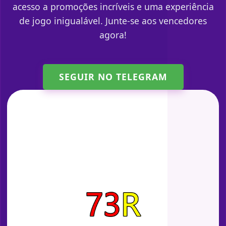
acesso a promoções incríveis e uma experiência
de jogo inigualável. Junte-se aos vencedores
agora!
SEGUIR NO TELEGRAM