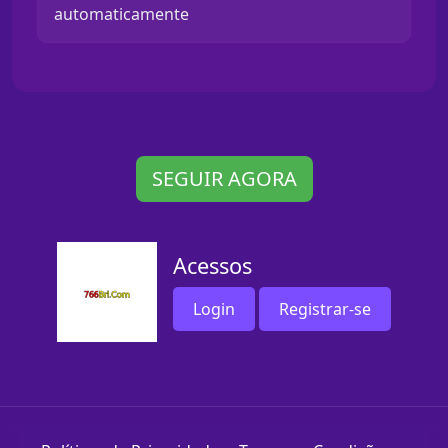
automaticamente
SEGUIR AGORA
Acessos
Login
Registrar-se