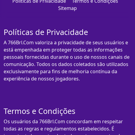
Políticas de Privacidade
Termos e Condições
Sitemap
Políticas de Privacidade
A 766Brl.Com valoriza a privacidade de seus usuários e
está empenhada em proteger todas as informações
pessoais fornecidas durante o uso de nossos canais de
comunicação. Todos os dados coletados são utilizados
exclusivamente para fins de melhoria contínua da
experiência de nossos jogadores.
Termos e Condições
Os usuários da 766Brl.Com concordam em respeitar
todas as regras e regulamentos estabelecidos. É