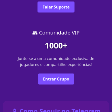
Falar Suporte
👥 Comunidade VIP
1000+
Junte-se a uma comunidade exclusiva de
jogadores e compartilhe experiências!
Entrar Grupo
📱 Como Seguir no Telegram