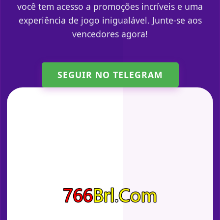
você tem acesso a promoções incríveis e uma
experiência de jogo inigualável. Junte-se aos
vencedores agora!
SEGUIR NO TELEGRAM