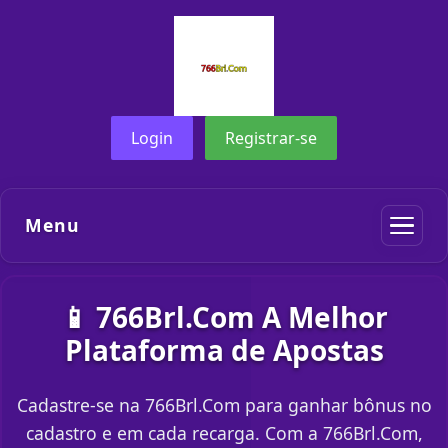
Login
Registrar-se
Menu
📱 766Brl.Com A Melhor
Plataforma de Apostas
Cadastre-se na 766Brl.Com para ganhar bônus no
cadastro e em cada recarga. Com a 766Brl.Com,