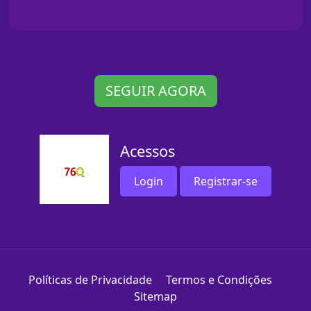
SEGUIR AGORA
Acessos
Login
Registrar-se
Políticas de Privacidade
Termos e Condições
Sitemap