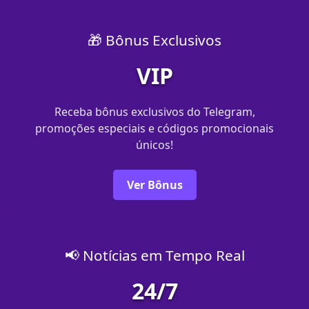
🎁 Bônus Exclusivos
VIP
Receba bônus exclusivos do Telegram,
promoções especiais e códigos promocionais
únicos!
Ver Bônus
📢 Notícias em Tempo Real
24/7