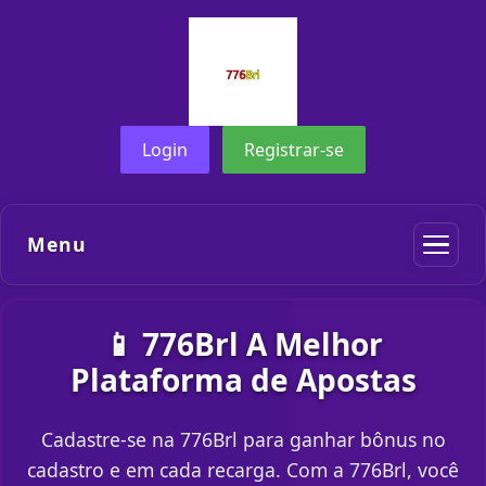
Login
Registrar-se
Menu
📱 776Brl A Melhor
Plataforma de Apostas
Cadastre-se na 776Brl para ganhar bônus no
cadastro e em cada recarga. Com a 776Brl, você