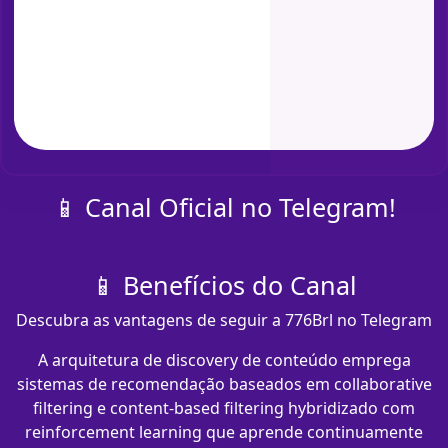
📱 Canal Oficial no Telegram!
📱 Benefícios do Canal
Descubra as vantagens de seguir a 776Brl no Telegram
A arquitetura de discovery de conteúdo emprega
sistemas de recomendação baseados em collaborative
filtering e content-based filtering hybridizado com
reinforcement learning que aprende continuamente