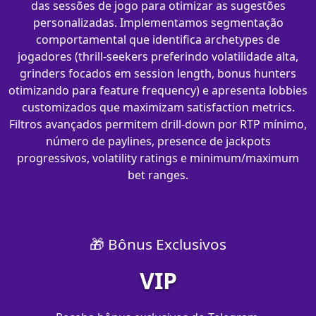
das sessões de jogo para otimizar as sugestões
personalizadas. Implementamos segmentação
comportamental que identifica archetypes de
jogadores (thrill-seekers preferindo volatilidade alta,
grinders focados em session length, bonus hunters
otimizando para feature frequency) e apresenta lobbies
customizados que maximizam satisfaction metrics.
Filtros avançados permitem drill-down por RTP mínimo,
número de paylines, presence de jackpots
progressivos, volatility ratings e minimum/maximum
bet ranges.
🎁 Bônus Exclusivos
VIP