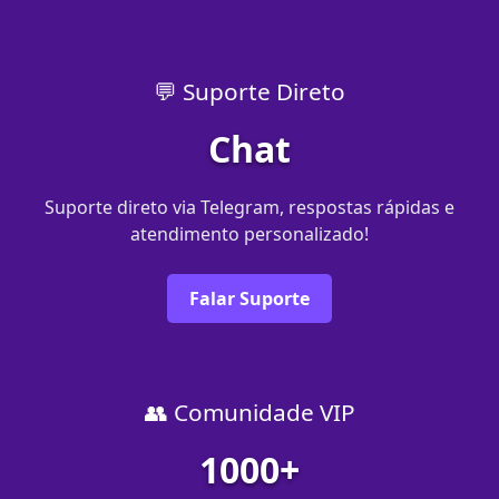
💬 Suporte Direto
Chat
Suporte direto via Telegram, respostas rápidas e
atendimento personalizado!
Falar Suporte
👥 Comunidade VIP
1000+