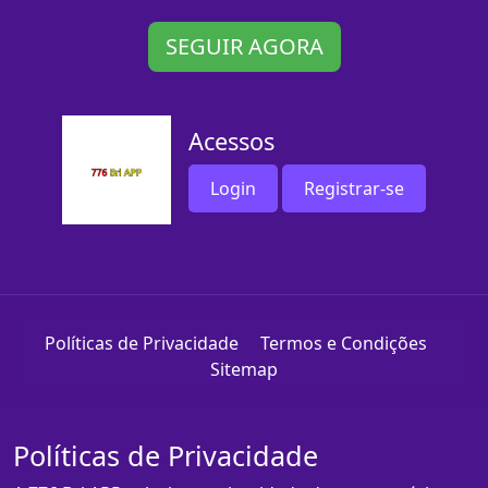
SEGUIR AGORA
Acessos
Login
Registrar-se
Políticas de Privacidade
Termos e Condições
Sitemap
Políticas de Privacidade