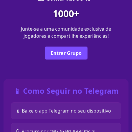
1000+
Junte-se a uma comunidade exclusiva de
jogadores e compartilhe experiências!
Entrar Grupo
📱 Como Seguir no Telegram
📱 Baixe o app Telegram no seu dispositivo
🔍 Procure por "@776 Brl APPOficial"