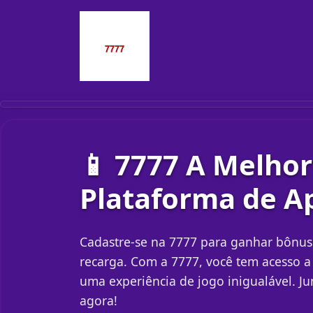
📱 7777 A Melhor
Plataforma de A
Cadastre-se na 7777 para ganhar bônus
recarga. Com a 7777, você tem acesso a
uma experiência de jogo inigualável. J
agora!