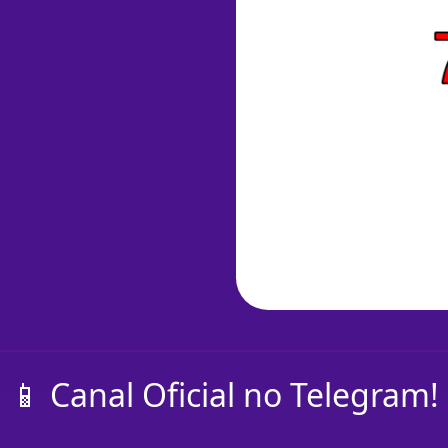
📱 Canal Oficial no Telegram!