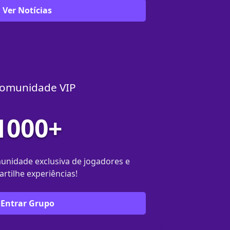
Ver Notícias
Comunidade VIP
1000+
unidade exclusiva de jogadores e
rtilhe experiências!
Entrar Grupo