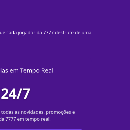
 que cada jogador da 7777 desfrute de uma
cias em Tempo Real
24/7
e todas as novidades, promoções e
da 7777 em tempo real!