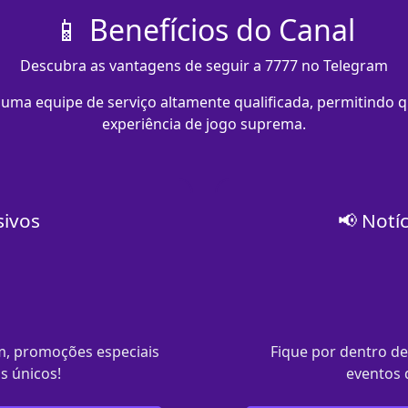
📱 Benefícios do Canal
Descubra as vantagens de seguir a 7777 no Telegram
ar uma equipe de serviço altamente qualificada, permitindo
experiência de jogo suprema.
sivos
📢 Notí
m, promoções especiais
Fique por dentro d
s únicos!
eventos 