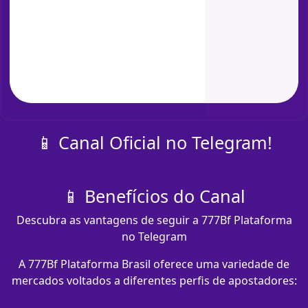
📱 Canal Oficial no Telegram!
📱 Benefícios do Canal
Descubra as vantagens de seguir a 777Bf Plataforma
no Telegram
A 777Bf Plataforma Brasil oferece uma variedade de
mercados voltados a diferentes perfis de apostadores: