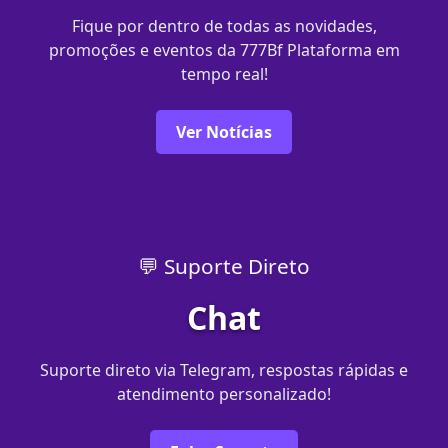
Fique por dentro de todas as novidades,
promoções e eventos da 777Bf Plataforma em
tempo real!
Ver Notícias
💬 Suporte Direto
Chat
Suporte direto via Telegram, respostas rápidas e
atendimento personalizado!