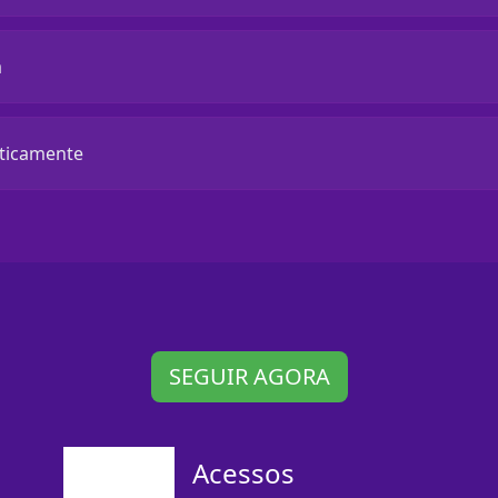
a
aticamente
SEGUIR AGORA
Acessos