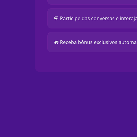
💬 Participe das conversas e interaj
🎁 Receba bônus exclusivos autom