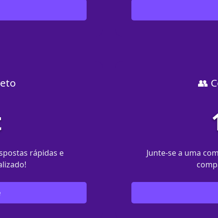
reto
👥 
t
espostas rápidas e
Junte-se a uma com
lizado!
compa
e