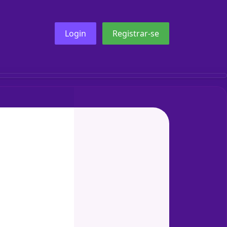
Login
Registrar-se