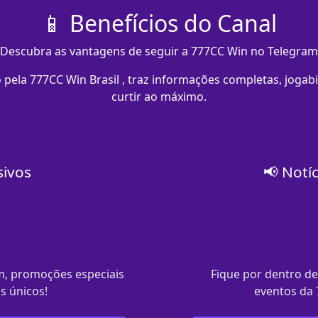
📱 Benefícios do Canal
Descubra as vantagens de seguir a 777CC Win no Telegram
pela 777CC Win Brasil , traz informações completas, jogab
curtir ao máximo.
sivos
📢 Notí
m, promoções especiais
Fique por dentro d
s únicos!
eventos da 