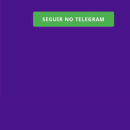
SEGUIR NO TELEGRAM