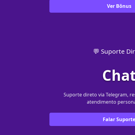
Ver Bônus
💬 Suporte Di
Cha
Suporte direto via Telegram, r
atendimento persona
Falar Suport