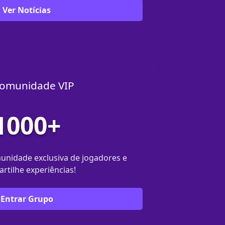
Ver Notícias
Comunidade VIP
1000+
unidade exclusiva de jogadores e
rtilhe experiências!
Entrar Grupo