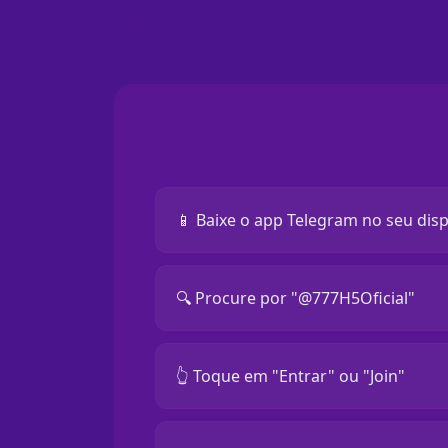
📱 Baixe o app Telegram no seu disp
🔍 Procure por "@777H5Oficial"
👆 Toque em "Entrar" ou "Join"