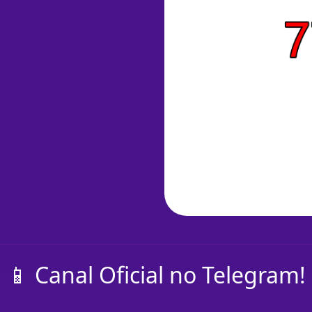
📱 Canal Oficial no Telegram!