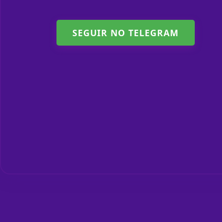
SEGUIR NO TELEGRAM