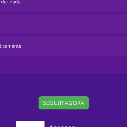
erder nada
a
aticamente
SEGUIR AGORA