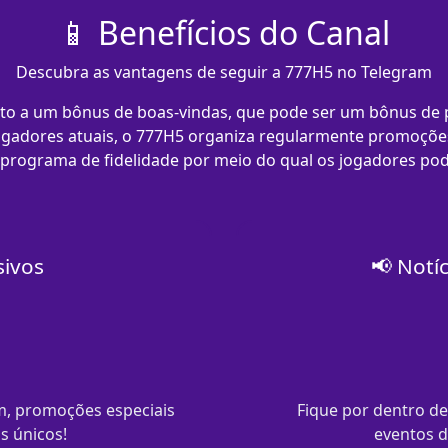
📱 Benefícios do Canal
Descubra as vantagens de seguir a 777H5 no Telegram
ito a um bônus de boas-vindas, que pode ser um bônus de
 jogadores atuais, o 777H5 organiza regularmente promoçõe
ograma de fidelidade por meio do qual os jogadores pode
sivos
📢 Notí
m, promoções especiais
Fique por dentro d
s únicos!
eventos d