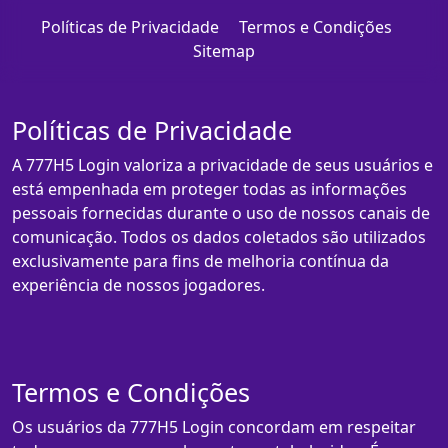
Políticas de Privacidade
Termos e Condições
Sitemap
Políticas de Privacidade
A 777H5 Login valoriza a privacidade de seus usuários e
está empenhada em proteger todas as informações
pessoais fornecidas durante o uso de nossos canais de
comunicação. Todos os dados coletados são utilizados
exclusivamente para fins de melhoria contínua da
experiência de nossos jogadores.
Termos e Condições
Os usuários da 777H5 Login concordam em respeitar