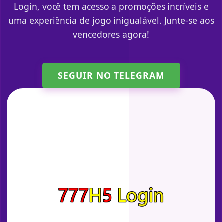
Login, você tem acesso a promoções incríveis e
uma experiência de jogo inigualável. Junte-se aos
vencedores agora!
SEGUIR NO TELEGRAM