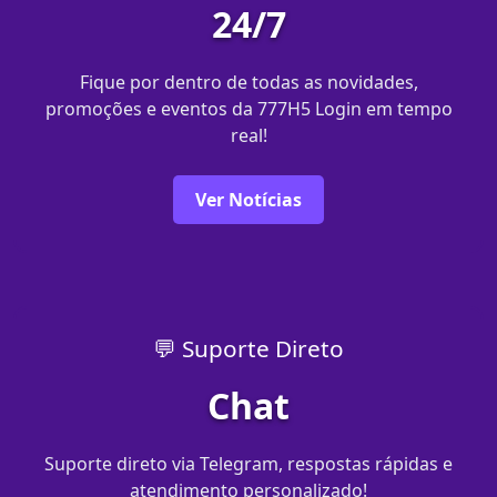
24/7
Fique por dentro de todas as novidades,
promoções e eventos da 777H5 Login em tempo
real!
Ver Notícias
💬 Suporte Direto
Chat
Suporte direto via Telegram, respostas rápidas e
atendimento personalizado!