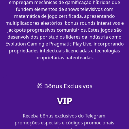
empregam mecânicas de gamificação híbridas que
fundem elementos de shows televisivos com
matemática de jogo certificada, apresentando
multiplicadores aleatórios, bonus rounds interativos e
jackpots progressivos comunitários. Estes jogos são
desenvolvidos por studios líderes da indústria como
Evolution Gaming e Pragmatic Play Live, incorporando
propriedades intelectuais licenciadas e tecnologias
proprietárias patenteadas.
🎁 Bônus Exclusivos
VIP
Receba bônus exclusivos do Telegram,
promoções especiais e códigos promocionais