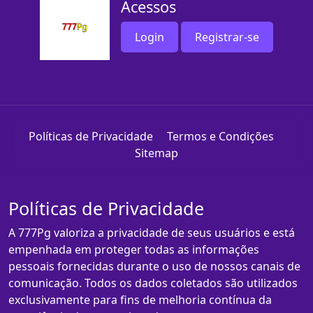
Acessos
Login
Registrar-se
Políticas de Privacidade
Termos e Condições
Sitemap
Políticas de Privacidade
A 777Pg valoriza a privacidade de seus usuários e está
empenhada em proteger todas as informações
pessoais fornecidas durante o uso de nossos canais de
comunicação. Todos os dados coletados são utilizados
exclusivamente para fins de melhoria contínua da