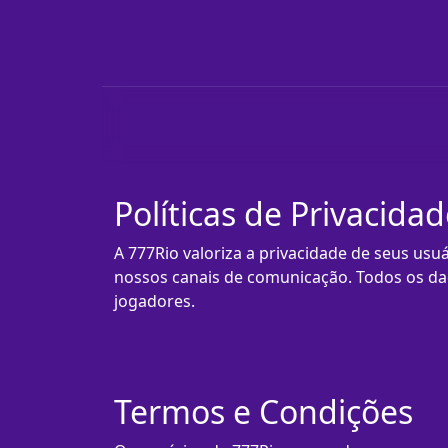
Políticas de Privacida
A 777Rio valoriza a privacidade de seus us
nossos canais de comunicação. Todos os dad
jogadores.
Termos e Condições