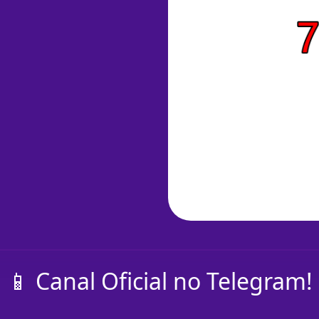
📱 Canal Oficial no Telegram!