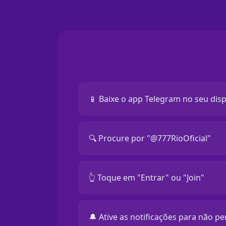
📱 Baixe o app Telegram no seu disp
🔍 Procure por "@777RioOficial"
👆 Toque em "Entrar" ou "Join"
🔔 Ative as notificações para não p