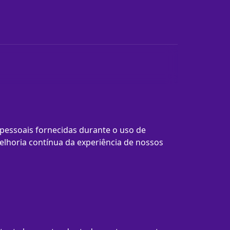
pessoais fornecidas durante o uso de
elhoria contínua da experiência de nossos