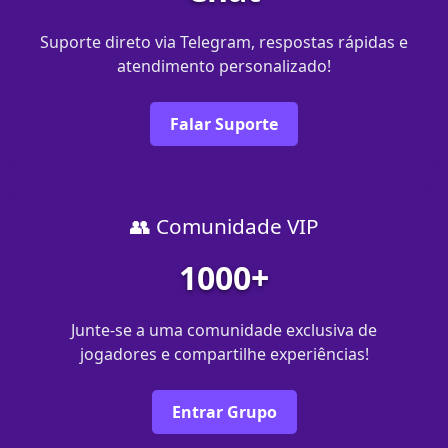
Suporte direto via Telegram, respostas rápidas e
atendimento personalizado!
Falar Suporte
👥 Comunidade VIP
1000+
Junte-se a uma comunidade exclusiva de
jogadores e compartilhe experiências!
Entrar Grupo