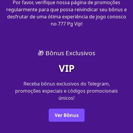
Por favor, verifique nossa página de promoções
regularmente para que possa reivindicar seu bônus e
desfrutar de uma ótima experiência de jogo conosco
no 777 Pg Vip!
🎁 Bônus Exclusivos
VIP
Receba bônus exclusivos do Telegram,
promoções especiais e códigos promocionais
únicos!
Ver Bônus