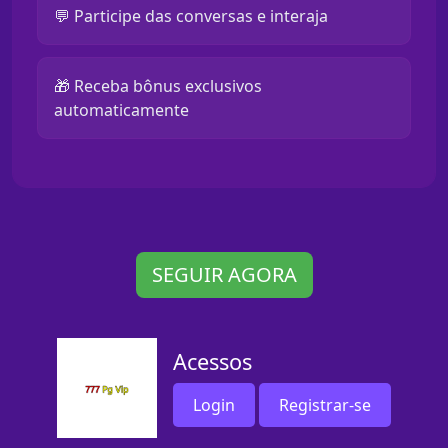
💬 Participe das conversas e interaja
🎁 Receba bônus exclusivos
automaticamente
SEGUIR AGORA
Acessos
Login
Registrar-se