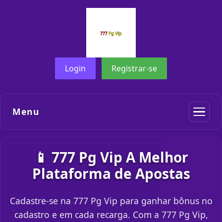
Login
Registrar-se
Menu
📱 777 Pg Vip A Melhor
Plataforma de Apostas
Cadastre-se na 777 Pg Vip para ganhar bônus no
cadastro e em cada recarga. Com a 777 Pg Vip,