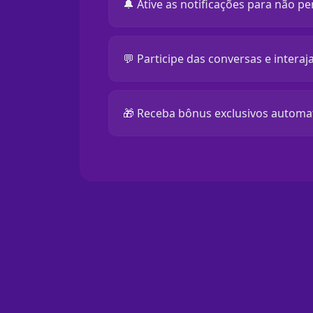
🔔 Ative as notificações para não p
💬 Participe das conversas e interaj
🎁 Receba bônus exclusivos autom