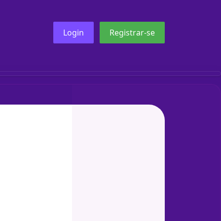
Login
Registrar-se