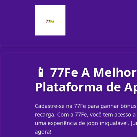
📱 77Fe A Melhor
Plataforma de A
Cadastre-se na 77Fe para ganhar bônus
recarga. Com a 77Fe, você tem acesso a
uma experiência de jogo inigualável. J
agora!