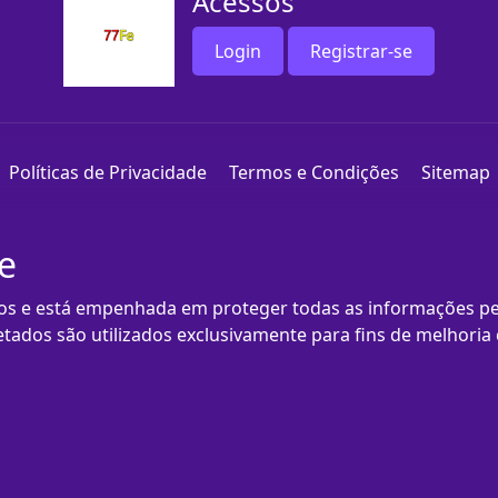
Acessos
Login
Registrar-se
Políticas de Privacidade
Termos e Condições
Sitemap
de
rios e está empenhada em proteger todas as informações p
tados são utilizados exclusivamente para fins de melhoria