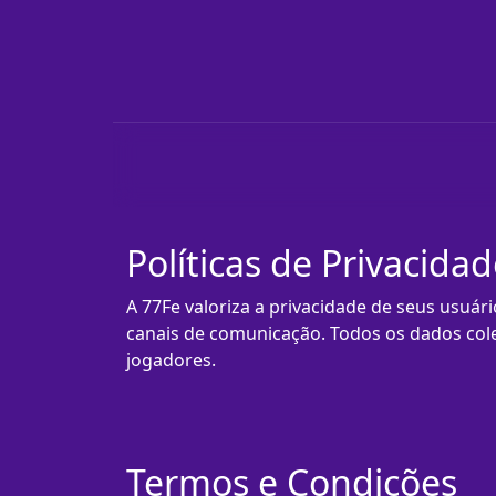
Políticas de Privacida
A 77Fe valoriza a privacidade de seus usuá
canais de comunicação. Todos os dados cole
jogadores.
Termos e Condições