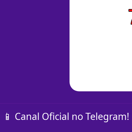
📱 Canal Oficial no Telegram!