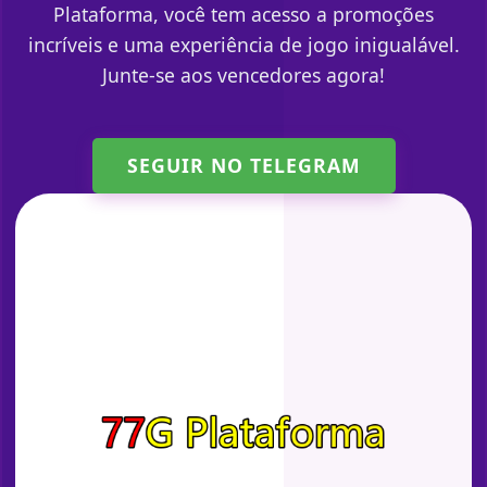
Plataforma, você tem acesso a promoções
incríveis e uma experiência de jogo inigualável.
Junte-se aos vencedores agora!
SEGUIR NO TELEGRAM