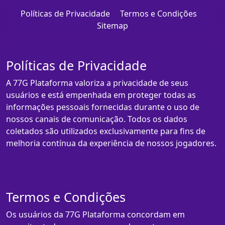
Políticas de Privacidade
Termos e Condições
Sitemap
Políticas de Privacidade
A 77G Plataforma valoriza a privacidade de seus
usuários e está empenhada em proteger todas as
informações pessoais fornecidas durante o uso de
nossos canais de comunicação. Todos os dados
coletados são utilizados exclusivamente para fins de
melhoria contínua da experiência de nossos jogadores.
Termos e Condições
Os usuários da 77G Plataforma concordam em