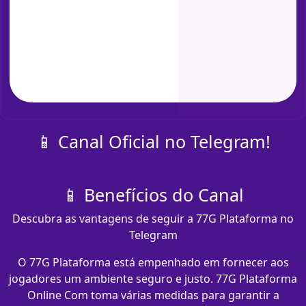
📱 Canal Oficial no Telegram!
📱 Benefícios do Canal
Descubra as vantagens de seguir a 77G Plataforma no
Telegram
O 77G Plataforma está empenhado em fornecer aos
jogadores um ambiente seguro e justo. 77G Plataforma
Online Com toma várias medidas para garantir a