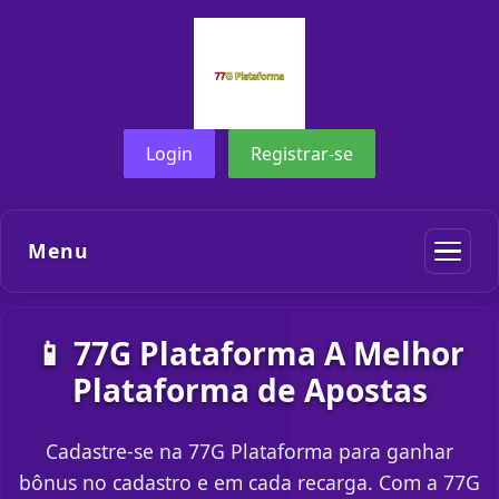
Login
Registrar-se
Menu
📱 77G Plataforma A Melhor
Plataforma de Apostas
Cadastre-se na 77G Plataforma para ganhar
bônus no cadastro e em cada recarga. Com a 77G