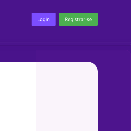
Login
Registrar-se