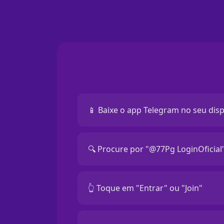
📱 Baixe o app Telegram no seu disp
🔍 Procure por "@77Pg LoginOficial
👆 Toque em "Entrar" ou "Join"