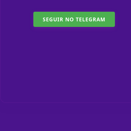
SEGUIR NO TELEGRAM