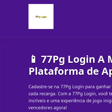
📱 77Pg Login A 
Plataforma de A
Cadastre-se na 77Pg Login para ganhar
cada recarga. Com a 77Pg Login, você 
incríveis e uma experiência de jogo inig
vencedores agora!