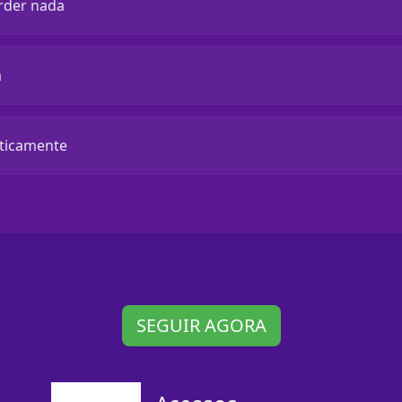
erder nada
a
aticamente
SEGUIR AGORA